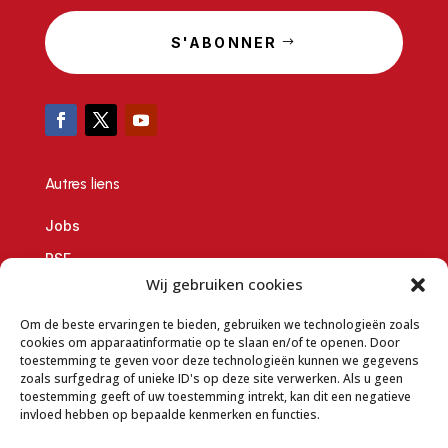
S'ABONNER
Autres liens
Jobs
RSE
Wij gebruiken cookies
Demande de partenariat
Om de beste ervaringen te bieden, gebruiken we technologieën zoals
Données de l’entreprise
cookies om apparaatinformatie op te slaan en/of te openen. Door
Conditions générales de vente en ligne
toestemming te geven voor deze technologieën kunnen we gegevens
zoals surfgedrag of unieke ID's op deze site verwerken. Als u geen
Charte vie privée
toestemming geeft of uw toestemming intrekt, kan dit een negatieve
invloed hebben op bepaalde kenmerken en functies.
Conditions d’utilisation du site