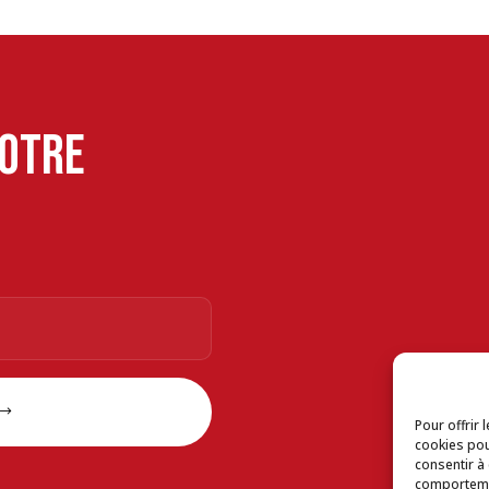
notre
Pour offrir 
cookies pou
consentir à
comportemen