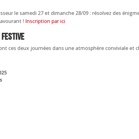
seur le samedi 27 et dimanche 28/09 : résolvez des énigmes 
savourant !
Inscription par ici
 festive
ront ces deux journées dans une atmosphère conviviale et c
025
s