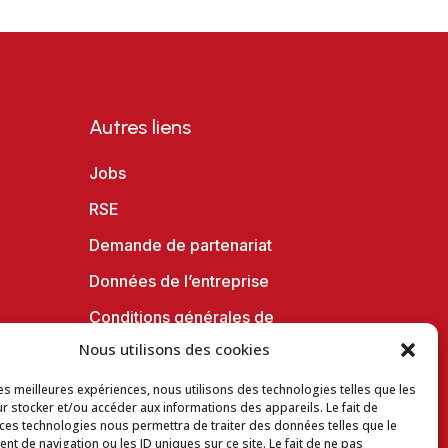
Autres liens
Jobs
RSE
Demande de partenariat
Données de l’entreprise
Conditions générales de
vente en ligne
Nous utilisons des cookies
Charte vie privée
les meilleures expériences, nous utilisons des technologies telles que les
r stocker et/ou accéder aux informations des appareils. Le fait de
Conditions d’utilisation du site
 ces technologies nous permettra de traiter des données telles que le
t de navigation ou les ID uniques sur ce site. Le fait de ne pas