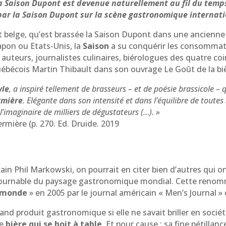
 la Saison Dupont est devenue naturellement au fil du tem
 par la Saison Dupont sur la scène gastronomique internati
aut belge, qu’est brassée la Saison Dupont dans une ancienn
Japon ou Etats-Unis, la
Saison
a su conquérir les consommat
uteurs, journalistes culinaires, biérologues des quatre c
Québécois Martin Thibault dans son ouvrage Le Goût de la biè
yle
, a inspiré tellement de brasseurs – et de poésie brassicole – qu
rmière
. Elégante dans son intensité et dans l’équilibre de toute
’imaginaire de milliers de dégustateurs (…). »
ermière (p. 270. Ed. Druide. 2019
cain Phil Markowski, on pourrait en citer bien d’autres qui
ontournable du paysage gastronomique mondial. Cette renommé
u monde
» en 2005 par le journal américain « Men’s Journal » é
nd produit gastronomique si elle ne savait briller en sociét
ne
bière qui se boit à table
. Et pour cause : sa fine pétillan