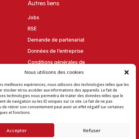
Autres liens
Jobs
RSE
Demande de partenariat
Données de l’entreprise
Conditions générales de
vente en ligne
Nous utilisons des cookies
Charte vie privée
les meilleures expériences, nous utilisons des technologies telles que les
r stocker et/ou accéder aux informations des appareils. Le fait de
Conditions d’utilisation du site
 ces technologies nous permettra de traiter des données telles que le
t de navigation ou les ID uniques sur ce site. Le fait de ne pas
Politique d’utilisation des
u de retirer son consentement peut avoir un effet négatif sur certaines
cookies
ques et fonctions.
Espace téléchargement
Accepter
Refuser