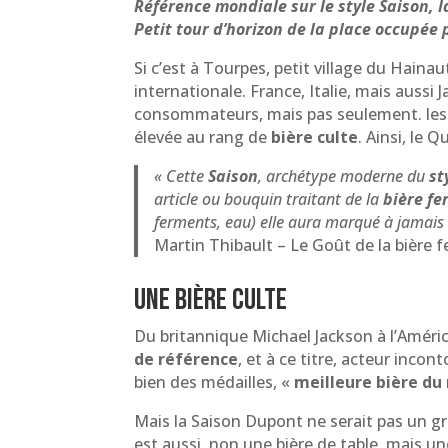
Référence mondiale sur le style Saison,
Petit tour d’horizon de la place occupée
Si c’est à Tourpes, petit village du Hain
internationale. France, Italie, mais aussi 
consommateurs, mais pas seulement. les a
élevée au rang de
bière culte
. Ainsi, le 
« Cette
Saison
, archétype moderne du
st
article ou bouquin traitant de la
bière fe
ferments, eau) elle aura marqué à jamais l
Martin Thibault – Le Goût de la bière f
Une bière culte
Du britannique Michael Jackson à l’Améri
de référence
, et à ce titre, acteur inc
bien des médailles, «
meilleure bière d
Mais la Saison Dupont ne serait pas un gra
est aussi, non une bière de table, mais u