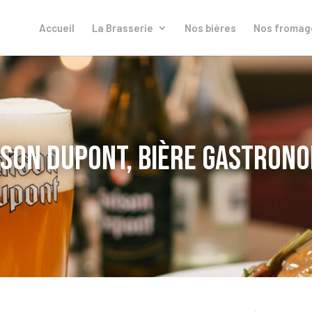
Accueil
La Brasserie
Nos bières
Nos fromag
ison Dupont, bière gastron