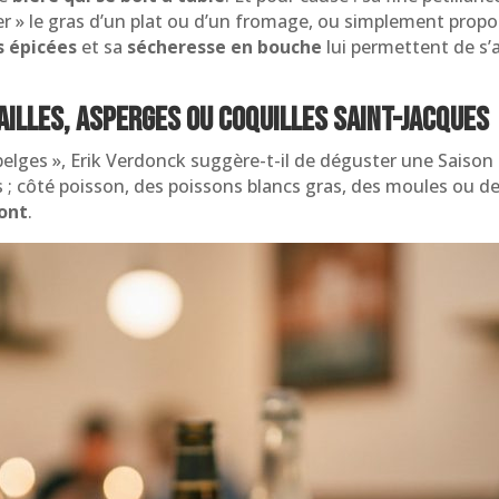
r » le gras d’un plat ou d’un fromage, ou simplement propo
s épicées
et sa
sécheresse en bouche
lui permettent de s’
ailles, asperges ou coquilles Saint-Jacques
 belges », Erik Verdonck suggère-t-il de déguster une Saiso
es ; côté poisson, des poissons blancs gras, des moules ou d
ont
.