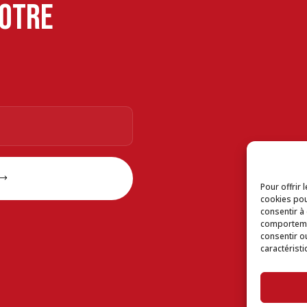
notre
Pour offrir 
cookies pou
consentir à
comportemen
consentir o
caractéristi