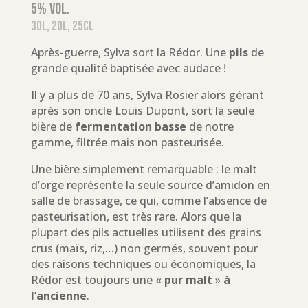
5% vol.
30L, 20L, 25cl
Après-guerre, Sylva sort la Rédor. Une
pils
de
grande qualité baptisée avec audace !
Il y a plus de 70 ans, Sylva Rosier alors gérant
après son oncle Louis Dupont, sort la seule
bière de
fermentation basse
de notre
gamme, filtrée mais non pasteurisée.
Une bière simplement remarquable : le malt
d’orge représente la seule source d’amidon en
salle de brassage, ce qui, comme l’absence de
pasteurisation, est très rare. Alors que la
plupart des pils actuelles utilisent des grains
crus (maïs, riz,…) non germés, souvent pour
des raisons techniques ou économiques, la
Rédor est toujours une «
pur malt
»
à
l’ancienne
.